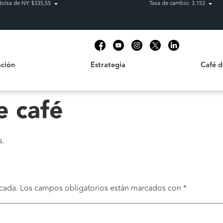
Bolsa de NY: $335,55
Tasa de cambio: 3.153
Estrategia
Café de C
t
ción
Estrategia
Café 
e café
s.
cada.
Los campos obligatorios están marcados con
*