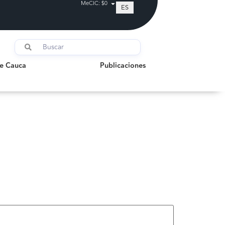
MeCIC: $0
ES
auca
Publicaciones
de Cauca
Publicaciones