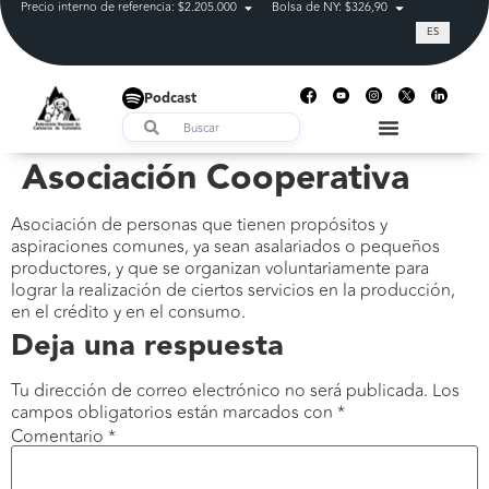
Precio interno de referencia: $2.205.000
Bolsa de NY: $326,90
Tasa de cam
ES
Podcast
Asociación Cooperativa
Asociación de personas que tienen propósitos y
aspiraciones comunes, ya sean asalariados o pequeños
productores, y que se organizan voluntariamente para
lograr la realización de ciertos servicios en la producción,
en el crédito y en el consumo.
Deja una respuesta
Tu dirección de correo electrónico no será publicada.
Los
campos obligatorios están marcados con
*
Comentario
*