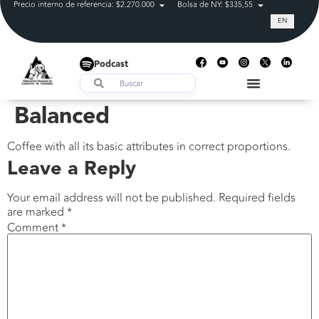
Precio interno de referencia: $2.270.000
Bolsa de NY: $335,55
Tasa de cam
EN
Podcast
Balanced
Coffee with all its basic attributes in correct proportions.
Leave a Reply
Your email address will not be published.
Required fields
are marked
*
Comment
*