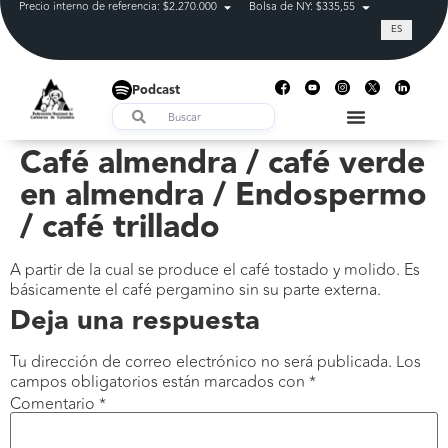
Precio interno de referencia: $2.270.000
Bolsa de NY: $335,55
Tasa de cam
ES
Podcast
Café almendra / café verde
en almendra / Endospermo
/ café trillado
A partir de la cual se produce el café tostado y molido. Es
básicamente el café pergamino sin su parte externa.
Deja una respuesta
Tu dirección de correo electrónico no será publicada.
Los
campos obligatorios están marcados con
*
Comentario
*