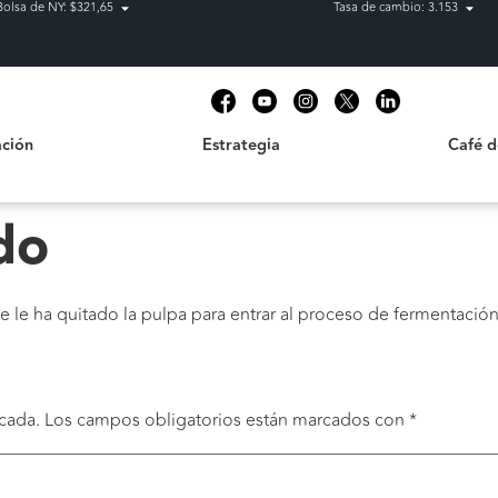
Bolsa de NY: $321,65
Tasa de cambio: 3.153
Estrategia
Café de C
t
ción
Estrategia
Café 
do
 le ha quitado la pulpa para entrar al proceso de fermentación
cada.
Los campos obligatorios están marcados con
*