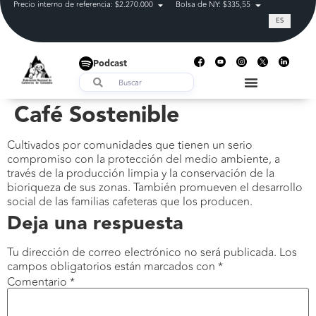
Precio interno de referencia: $2.270.000
Bolsa de NY: $335,55
Tasa de cam
ES
Podcast
Café Sostenible
Cultivados por comunidades que tienen un serio
compromiso con la protección del medio ambiente, a
través de la producción limpia y la conservación de la
bioriqueza de sus zonas. También promueven el desarrollo
social de las familias cafeteras que los producen.
Deja una respuesta
Tu dirección de correo electrónico no será publicada.
Los
campos obligatorios están marcados con
*
Comentario
*