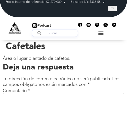
Precio interno de referencia: $2.270.000
Bolsa de NY: $335,55
Tasa de cam
ES
Podcast
Cafetales
Área o lugar plantado de cafetos.
Deja una respuesta
Tu dirección de correo electrónico no será publicada.
Los
campos obligatorios están marcados con
*
Comentario
*