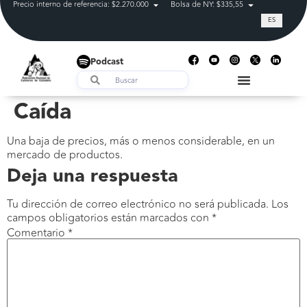
Precio interno de referencia: $2.270.000
Bolsa de NY: $335,55
Tasa de cam
ES
Podcast
Caída
Una baja de precios, más o menos considerable, en un
mercado de productos.
Deja una respuesta
Tu dirección de correo electrónico no será publicada.
Los
campos obligatorios están marcados con
*
Comentario
*