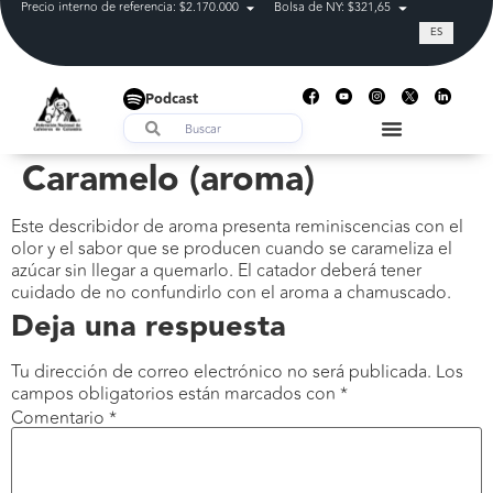
Precio interno de referencia: $2.170.000
Bolsa de NY: $321,65
Tasa de cam
ES
Podcast
Caramelo (aroma)
Este describidor de aroma presenta reminiscencias con el
olor y el sabor que se producen cuando se carameliza el
azúcar sin llegar a quemarlo. El catador deberá tener
cuidado de no confundirlo con el aroma a chamuscado.
Deja una respuesta
Tu dirección de correo electrónico no será publicada.
Los
campos obligatorios están marcados con
*
Comentario
*