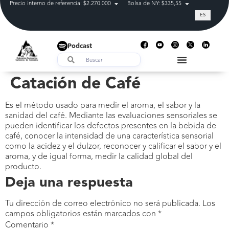
Precio interno de referencia: $2.270.000
Bolsa de NY: $335,55
Tasa de cam
ES
Podcast
Catación de Café
Es el método usado para medir el aroma, el sabor y la
sanidad del café. Mediante las evaluaciones sensoriales se
pueden identificar los defectos presentes en la bebida de
café, conocer la intensidad de una característica sensorial
como la acidez y el dulzor, reconocer y calificar el sabor y el
aroma, y de igual forma, medir la calidad global del
producto.
Deja una respuesta
Tu dirección de correo electrónico no será publicada.
Los
campos obligatorios están marcados con
*
Comentario
*