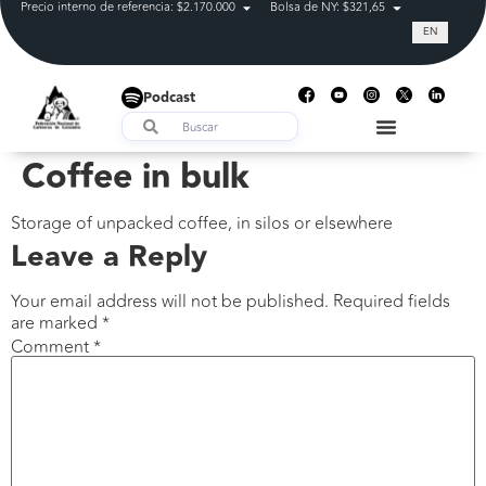
Precio interno de referencia: $2.170.000
Bolsa de NY: $321,65
Tasa de cam
EN
Podcast
Coffee in bulk
Storage of unpacked coffee, in silos or elsewhere
Leave a Reply
Your email address will not be published.
Required fields
are marked
*
Comment
*