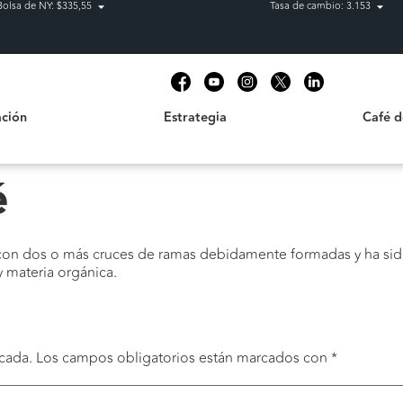
Bolsa de NY: $335,55
Tasa de cambio: 3.153
Estrategia
Café de C
t
ción
Estrategia
Café 
é
a con dos o más cruces de ramas debidamente formadas y ha sid
y materia orgánica.
cada.
Los campos obligatorios están marcados con
*