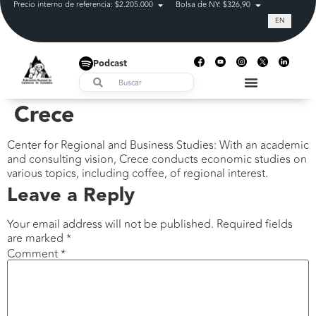
Precio interno de referencia: $2.205.000
Bolsa de NY: $326,90
Tasa de cam
EN
Podcast
Crece
Center for Regional and Business Studies: With an academic
and consulting vision, Crece conducts economic studies on
various topics, including coffee, of regional interest.
Leave a Reply
Your email address will not be published.
Required fields
are marked
*
Comment
*