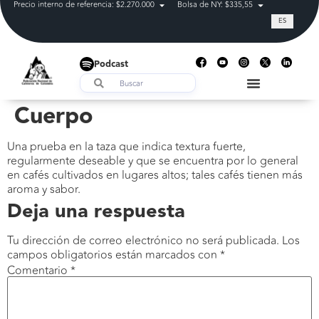
Precio interno de referencia: $2.270.000
Bolsa de NY: $335,55
Tasa de cam
ES
Podcast
Cuerpo
Una prueba en la taza que indica textura fuerte,
regularmente deseable y que se encuentra por lo general
en cafés cultivados en lugares altos; tales cafés tienen más
aroma y sabor.
Deja una respuesta
Tu dirección de correo electrónico no será publicada.
Los
campos obligatorios están marcados con
*
Comentario
*