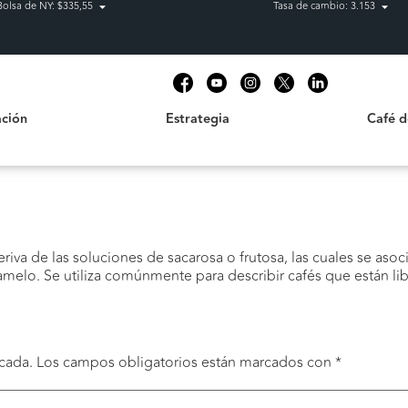
Bolsa de NY: $335,55
Tasa de cambio: 3.153
Estrategia
Café de C
t
ción
Estrategia
Café 
eriva de las soluciones de sacarosa o frutosa, las cuales se a
ramelo. Se utiliza comúnmente para describir cafés que están lib
cada.
Los campos obligatorios están marcados con
*