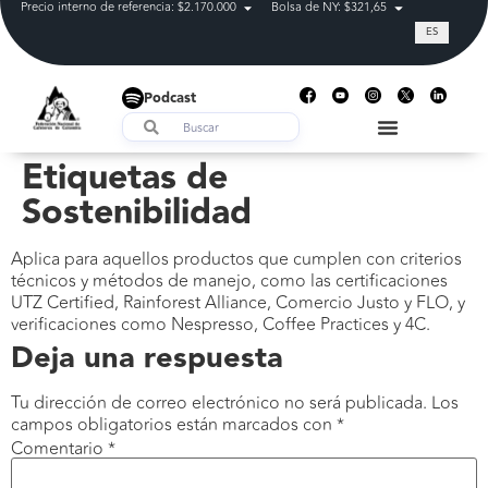
Precio interno de referencia: $2.170.000
Bolsa de NY: $321,65
Tasa de cam
ES
Podcast
Etiquetas de
Sostenibilidad
Aplica para aquellos productos que cumplen con criterios
técnicos y métodos de manejo, como las certificaciones
UTZ Certified, Rainforest Alliance, Comercio Justo y FLO, y
verificaciones como Nespresso, Coffee Practices y 4C.
Deja una respuesta
Tu dirección de correo electrónico no será publicada.
Los
campos obligatorios están marcados con
*
Comentario
*