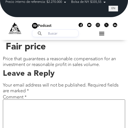
Precio interno de referencia: $2.270.000
Bolsa de NY: $335,55
Tasa de cam
EN
Podcast
Fair price
Price that guarantees a reasonable compensation for an
investment or reasonable profit in sales volume.
Leave a Reply
Your email address will not be published.
Required fields
are marked
*
Comment
*