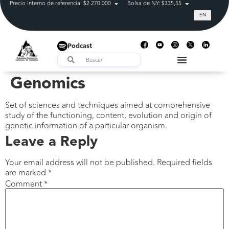
Precio interno de referencia: $2.270.000
Bolsa de NY: $335,55
Tasa de cam
EN
Podcast
Genomics
Set of sciences and techniques aimed at comprehensive
study of the functioning, content, evolution and origin of
genetic information of a particular organism.
Leave a Reply
Your email address will not be published.
Required fields
are marked
*
Comment
*