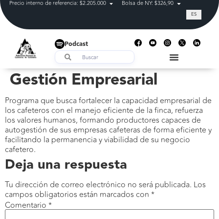
Precio interno de referencia: $2.205.000
Bolsa de NY: $326,90
Tasa de cam
ES
Podcast
Gestión Empresarial
Programa que busca fortalecer la capacidad empresarial de
los cafeteros con el manejo eficiente de la finca, refuerza
los valores humanos, formando productores capaces de
autogestión de sus empresas cafeteras de forma eficiente y
facilitando la permanencia y viabilidad de su negocio
cafetero.
Deja una respuesta
Tu dirección de correo electrónico no será publicada.
Los
campos obligatorios están marcados con
*
Comentario
*