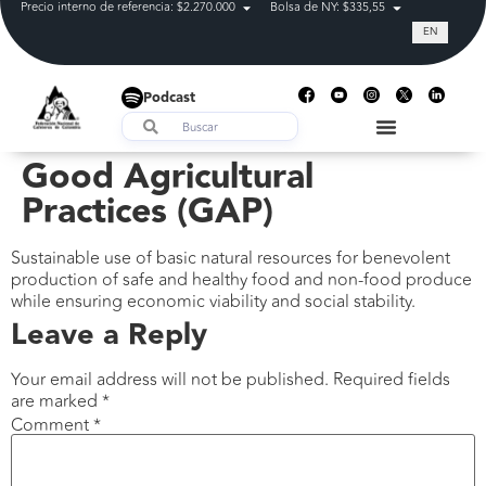
Precio interno de referencia: $2.270.000
Bolsa de NY: $335,55
Tasa de cam
EN
Podcast
Good Agricultural
Practices (GAP)
Sustainable use of basic natural resources for benevolent
production of safe and healthy food and non-food produce
while ensuring economic viability and social stability.
Leave a Reply
Your email address will not be published.
Required fields
are marked
*
Comment
*