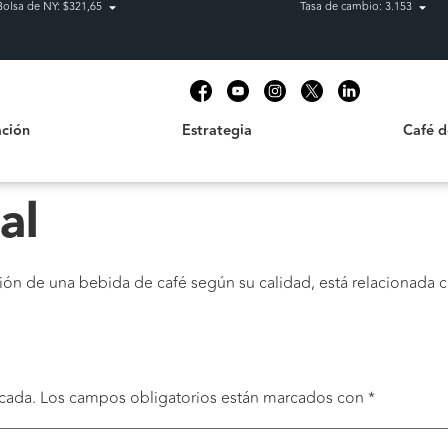
Bolsa de NY: $321,65
Tasa de cambio: 3.153
Estrategia
Café de C
t
ción
Estrategia
Café 
al
icación de una bebida de café según su calidad, está relacionada 
cada.
Los campos obligatorios están marcados con
*