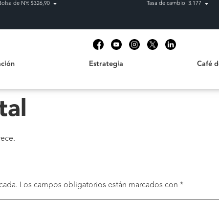
Bolsa de NY: $326,90
Tasa de cambio: 3.177
Estrategia
Café de C
t
ción
Estrategia
Café 
tal
rece.
cada.
Los campos obligatorios están marcados con
*