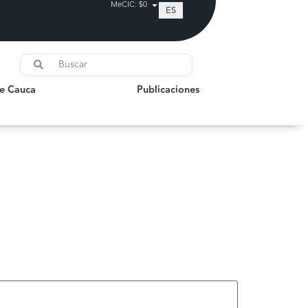
MeCIC: $0
ES
auca
Publicaciones
de Cauca
Publicaciones