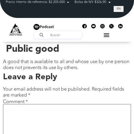
Precio interno de referencia: $2.205.000
Bolsa de NY: $326,90
Tasa de cam
EN
Podcast
Public good
A good that is available to all and whose use by one person
does not prevents its use by others.
Leave a Reply
Your email address will not be published.
Required fields
are marked
*
Comment
*