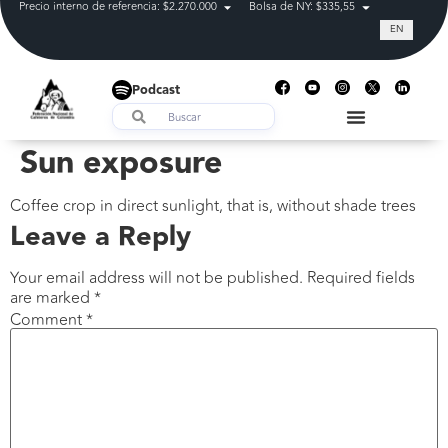
Precio interno de referencia: $2.270.000
Bolsa de NY: $335,55
Tasa de cam
EN
Podcast
Sun exposure
Coffee crop in direct sunlight, that is, without shade trees
Leave a Reply
Your email address will not be published.
Required fields
are marked
*
Comment
*