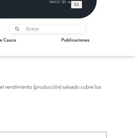
MeCIC: $0
ES
auca
Publicaciones
de Cauca
Publicaciones
el rendimiento (producción) salvado cubre los