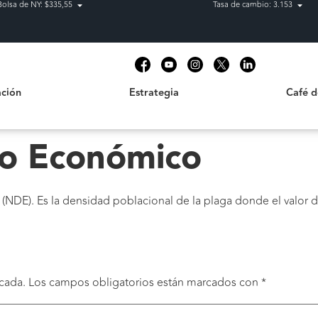
Bolsa de NY: $335,55
Tasa de cambio: 3.153
Estrategia
Café de C
t
ción
Estrategia
Café 
o Económico
DE). Es la densidad poblacional de la plaga donde el valor d
cada.
Los campos obligatorios están marcados con
*