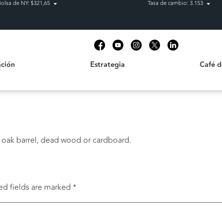
Bolsa de NY: $321,65
Tasa de cambio: 3.153
Estrategia
Café de C
t
ción
Estrategia
Café 
 oak barrel, dead wood or cardboard.
ed fields are marked
*