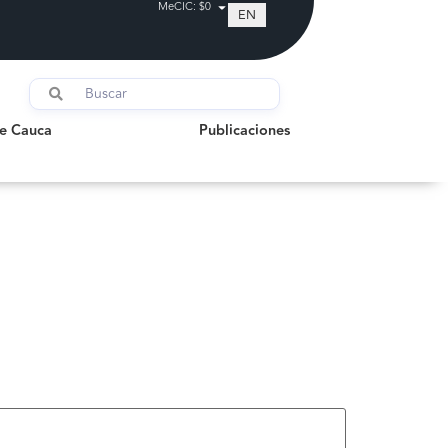
MeCIC: $0
EN
auca
Publicaciones
de Cauca
Publicaciones