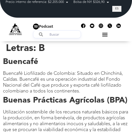
Precio interno de referencia: $2.205.000
Bolsa de NY: $326,90
Tasa de cam
ES
Podcast
Letras:
B
Buencafé
Buencafé Liofilizado de Colombia: Situado en Chinchiná,
Caldas. Buencafé es una operación industrial del Fondo
Nacional del Café que produce y exporta café liofilizado
colombiano a todos los continentes.
Buenas Prácticas Agrícolas (BPA)
Utilización sostenible de los recursos naturales básicos para
la producción, en forma benévola, de productos agrícolas
alimentarios y no alimentarios inocuos y saludables, a la vez
que se procuran la viabilidad económica y la estabilidad