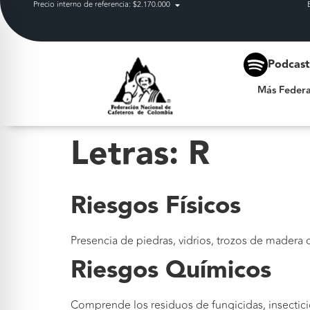
Precio interno de referencia: $2.170.000
Más Federación
Podcas
Más Federa
Letras:
R
Riesgos Físicos
Presencia de piedras, vidrios, trozos de madera o
Riesgos Químicos
Comprende los residuos de fungicidas, insecticid