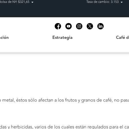
Bolsa de NY: $321,65
Tasa de cambio: 3.153
Estrategia
Café de C
t
ción
Estrategia
Café 
 metal, éstos sólo afectan a los frutos y granos de café, no pas
as y herbicidas, varios de los cuales están regulados para el 