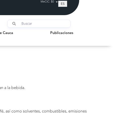
MeCIC: $0
ES
auca
Publicaciones
de Cauca
Publicaciones
an a la bebida.
café, así como solventes, combustibles, emisiones