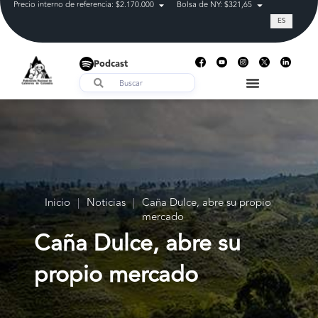
Precio interno de referencia: $2.170.000
Bolsa de NY: $321,65
Tasa de cam
ES
Podcast
Inicio
|
Noticias
|
Caña Dulce, abre su propio
mercado
Caña Dulce, abre su
propio mercado