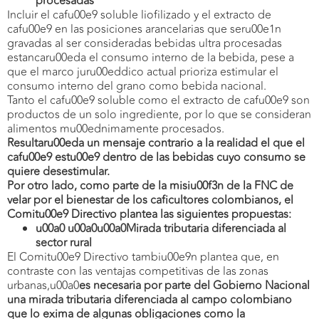
procesadas
Incluir el cafu00e9 soluble liofilizado y el extracto de
cafu00e9 en las posiciones arancelarias que seru00e1n
gravadas al ser consideradas bebidas ultra procesadas
estancaru00eda el consumo interno de la bebida, pese a
que el marco juru00eddico actual prioriza estimular el
consumo interno del grano como bebida nacional.
Tanto el cafu00e9 soluble como el extracto de cafu00e9 son
productos de un solo ingrediente, por lo que se consideran
alimentos mu00ednimamente procesados.
Resultaru00eda un mensaje contrario a la realidad el que el
cafu00e9 estu00e9 dentro de las bebidas cuyo consumo se
quiere desestimular.
Por otro lado, como parte de la misiu00f3n de la FNC de
velar por el bienestar de los caficultores colombianos, el
Comitu00e9 Directivo plantea las siguientes propuestas:
u00a0 u00a0u00a0Mirada tributaria diferenciada al
sector rural
El Comitu00e9 Directivo tambiu00e9n plantea que, en
contraste con las ventajas competitivas de las zonas
urbanas,u00a0
es necesaria por parte del Gobierno Nacional
una mirada tributaria diferenciada al campo colombiano
que lo exima de algunas obligaciones como la