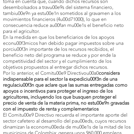
toma en cuenta que, cuando dichos recursos son
desembolsados a travu00e9s del sistema financiero,
tambiu00e9n ya estu00e1n sometidos al gravamen a los
movimientos financieros (4u00d71000), lo que en
consecuencia reduce au00fan mu00e1s el beneficio neto
para el agricultor.
En la medida en que los beneficiarios de los apoyos
econu00f3micos han debido pagar impuestos sobre una
porciu00f3n importante de los recursos recibidos, el
beneficio neto del programa se reduce y por ende la
competitividad del sector y el cumplimiento de los
objetivos propuestos al entregar dichos recursos.
Por lo anterior, el Comitu00e9 Directivou00a0
considera
indispensable para el sector la expediciu00f3n de una
regulaciu00f3n que aclare que las sumas entregadas como
apoyos o incentivos para proteger el ingreso de los
agricultores, incluyendo los que busquen proteger el
precio de venta de la materia prima, no estu00e9n gravadas
con el impuesto de renta y complementarios
El Comitu00e9 Directivo recuerda el importante aporte del
sector cafetero al desarrollo del pau00eds, cuyos recursos
dinamizan la economu00eda de mu00e1s de la mitad de los
municipios de Colombia; genera unos 960.000 empleos