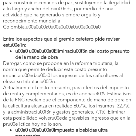
para construir escenarios de paz, sustituyendo la ilegalidad
a lo largo y ancho del pau00eds, por medio de una
actividad que ha generado siempre orgullo y
reconocimiento mundial a
Colombia.u00a0u00a0u00a0u00a0u00a0u00a0
Entre los aspectos que el gremio cafetero pide revisar
estu00e1n:
u00a0 u00a0u00a0Eliminaciu00f3n del costo presunto
de la mano de obra
Derogar, como se propone en la reforma tributaria, la
norma que permite deducir este costo presunto
impactaru00edau00a0 los ingresos de los caficultores al
elevar su tributaciu00f3n.
Actualmente el costo presunto, para efectos del impuesto
de renta y complementarios, es de apenas 40%. Estimativos
de la FNC revelan que el componente de mano de obra en
la caficultura alcanza en realidad 60,7%, los insumos, 32,7%,
y la administraciu00f3n y gastos generales, 7,1%. Eliminar
esta posibilidad volveru00eda gravables ingresos que en la
pru00e1ctica hoy no lo son.
u00a0 u00a0u00a0Impuesto a bebidas ultra