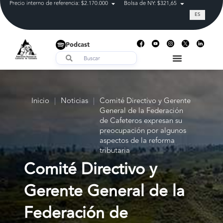
Precio interno de referencia: $2.170.000
Bolsa de NY: $321,65
Tasa de cam
ES
Podcast
Inicio
|
Noticias
|
Comité Directivo y Gerente
General de la Federación
de Cafeteros expresan su
preocupación por algunos
aspectos de la reforma
tributaria
Comité Directivo y
Gerente General de la
Federación de