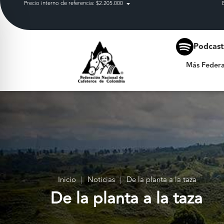
Precio interno de referencia: $2.205.000
Más Federación
Podcas
Más Federa
Inicio
|
Noticias
|
De la planta a la taza
De la planta a la taza