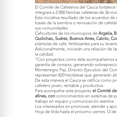
El Comité de Cafeteros del Cauca fortalece
integrará a 2.000 familias cafeteras de 26 m
Esta iniciativa resultado de los acuerdos de 
través de la siembra o renovación de cafetal
sus comunidades.
Caficultores de los municipios de
Argelia, 
Quilichao, Suárez, Buenos Aires, Caloto, Cor
plántulas de café, fertilizantes para su lev
Adicionalmente, iniciarán una relación de l
la calidad.
“Con proyectos como éste acompañamos al ca
garantía de compra, generando sobreprecios 
Montenegro Paz, Director Ejecutivo del Comi
representan 820 hectáreas que generarán al
De esta manera el Cauca se ratifica como p
cafetero joven, rentable y productivo.
Para acompañar este proyecto
el Comité de
afines, con
conocimientos en sistemas de pr
trabajo en equipo y comunicación asertiva.
Los interesados en promover, atender y apoy
Hoja de Vida hasta el próximo viernes 12 de