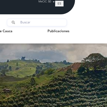
MeCIC: $0
ES
auca
Publicaciones
de Cauca
Publicaciones