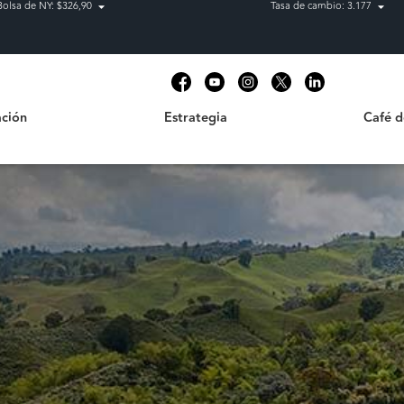
Bolsa de NY: $326,90
Tasa de cambio: 3.177
Estrategia
Café de C
t
ción
Estrategia
Café 