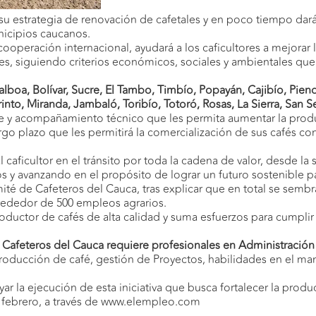
 su estrategia de renovación de cafetales y en poco tiempo da
unicipios caucanos.
cooperación internacional, ayudará a los caficultores a mejorar la
es, siguiendo criterios económicos, sociales y ambientales que 
Balboa, Bolívar, Sucre, El Tambo, Timbío, Popayán, Cajibío, Pi
into, Miranda, Jambaló, Toribío, Totoró, Rosas, La Sierra, San Se
ante y acompañamiento técnico que les permita aumentar la produc
argo plazo que les permitirá la comercialización de sus cafés
ficultor en el tránsito por toda la cadena de valor, desde la 
y avanzando en el propósito de lograr un futuro sostenible pa
té de Cafeteros del Cauca, tras explicar que en total se sembr
rededor de 500 empleos agrarios.
roductor de cafés de alta calidad y suma esfuerzos para cumpl
 Cafeteros del Cauca requiere profesionales en Administració
oducción de café, gestión de Proyectos, habilidades en el man
ar la ejecución de esta iniciativa que busca fortalecer la prod
 febrero, a través de
www.elempleo.com