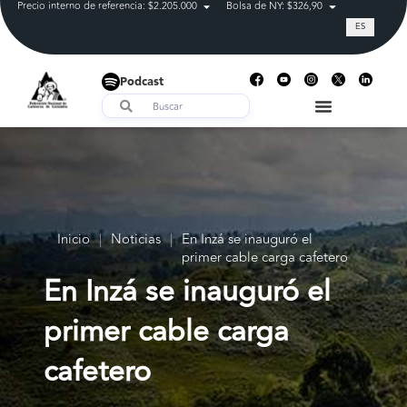
Precio interno de referencia: $2.205.000
Bolsa de NY: $326,90
Tasa de cam
ES
Podcast
Inicio
|
Noticias
|
En Inzá se inauguró el
primer cable carga cafetero
En Inzá se inauguró el
primer cable carga
cafetero