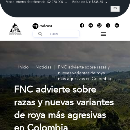
Precio interno de referencia: $2.270.000
Bolsa de NY: $335,55
Tasa de cam
ES
Podcast
Inicio
|
Noticias
|
FNC advierte sobre razas y
nuevas variantes de roya
más agresivas en Colombia
FNC advierte sobre
razas y nuevas variantes
de roya más agresivas
en Colombia