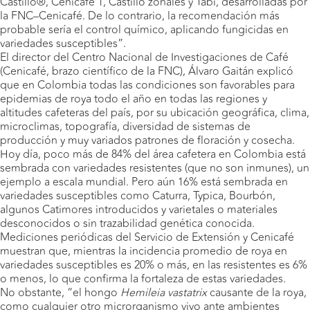
Castillo®, Cenicafé 1, Castillo zonales y Tabi, desarrolladas por
la FNC–Cenicafé. De lo contrario, la recomendación más
probable sería el control químico, aplicando fungicidas en
variedades susceptibles”.
El director del Centro Nacional de Investigaciones de Café
(Cenicafé, brazo científico de la FNC), Álvaro Gaitán explicó
que en Colombia todas las condiciones son favorables para
epidemias de roya todo el año en todas las regiones y
altitudes cafeteras del país, por su ubicación geográfica, clima,
microclimas, topografía, diversidad de sistemas de
producción y muy variados patrones de floración y cosecha.
Hoy día, poco más de 84% del área cafetera en Colombia está
sembrada con variedades resistentes (que no son inmunes), un
ejemplo a escala mundial. Pero aún 16% está sembrada en
variedades susceptibles como Caturra, Typica, Bourbón,
algunos Catimores introducidos y varietales o materiales
desconocidos o sin trazabilidad genética conocida.
Mediciones periódicas del Servicio de Extensión y Cenicafé
muestran que, mientras la incidencia promedio de roya en
variedades susceptibles es 20% o más, en las resistentes es 6%
o menos, lo que confirma la fortaleza de estas variedades.
No obstante, “el hongo
Hemileia vastatrix
causante de la roya,
como cualquier otro microrganismo vivo ante ambientes