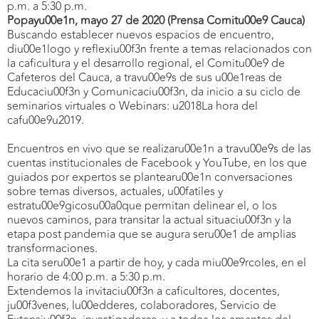
p.m. a 5:30 p.m.
Popayu00e1n, mayo 27 de 2020 (Prensa Comitu00e9 Cauca)
Buscando establecer nuevos espacios de encuentro,
diu00e1logo y reflexiu00f3n frente a temas relacionados con
la caficultura y el desarrollo regional, el Comitu00e9 de
Cafeteros del Cauca, a travu00e9s de sus u00e1reas de
Educaciu00f3n y Comunicaciu00f3n, da inicio a su ciclo de
seminarios virtuales o Webinars: u2018La hora del
cafu00e9u2019.
Encuentros en vivo que se realizaru00e1n a travu00e9s de las
cuentas institucionales de Facebook y YouTube, en los que
guiados por expertos se plantearu00e1n conversaciones
sobre temas diversos, actuales, u00fatiles y
estratu00e9gicosu00a0que permitan delinear el, o los
nuevos caminos, para transitar la actual situaciu00f3n y la
etapa post pandemia que se augura seru00e1 de amplias
transformaciones.
La cita seru00e1 a partir de hoy, y cada miu00e9rcoles, en el
horario de 4:00 p.m. a 5:30 p.m.
Extendemos la invitaciu00f3n a caficultores, docentes,
ju00f3venes, lu00edderes, colaboradores, Servicio de