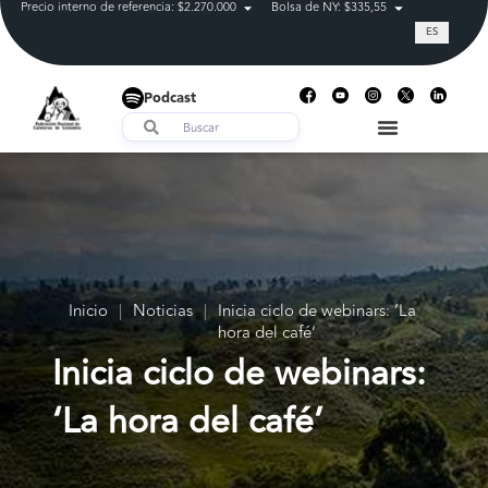
Precio interno de referencia: $2.270.000
Bolsa de NY: $335,55
Tasa de cam
ES
Podcast
Inicio
|
Noticias
|
Inicia ciclo de webinars: ‘La
hora del café’
Inicia ciclo de webinars:
‘La hora del café’