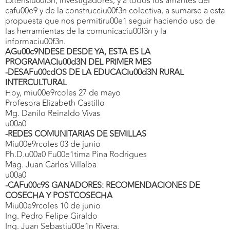
Extensiu00f3n, investigadores, y a todos los amantes del
cafu00e9 y de la construcciu00f3n colectiva, a sumarse a esta
propuesta que nos permitiru00e1 seguir haciendo uso de
las herramientas de la comunicaciu00f3n y la
informaciu00f3n.
AGu00c9NDESE DESDE YA, ESTA ES LA
PROGRAMACIu00d3N DEL PRIMER MES
-DESAFu00cdOS DE LA EDUCACIu00d3N RURAL
INTERCULTURAL
Hoy, miu00e9rcoles 27 de mayo
Profesora Elizabeth Castillo
Mg. Danilo Reinaldo Vivas
u00a0
-REDES COMUNITARIAS DE SEMILLAS
Miu00e9rcoles 03 de junio
Ph.D.u00a0 Fu00e1tima Pina Rodrigues
Mag. Juan Carlos Villalba
u00a0
-CAFu00c9S GANADORES: RECOMENDACIONES DE
COSECHA Y POSTCOSECHA
Miu00e9rcoles 10 de junio
Ing. Pedro Felipe Giraldo
Ing. Juan Sebastiu00e1n Rivera.