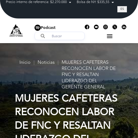
Precio interno de referencia: $2.270.000
Bolsa de NY: $335,55
Tasa de cam
ES
Podcast
Inicio
|
Noticias
|
MUJERES CAFETERAS
RECONOCEN LABOR DE
FNC Y RESALTAN
LIDERAZGO DEL
GERENTE GENERAL
MUJERES CAFETERAS
RECONOCEN LABOR
DE FNC Y RESALTAN