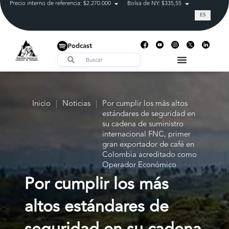
Precio interno de referencia: $2.270.000
Bolsa de NY: $335,55
Tasa de cam
ES
Podcast
Inicio
|
Noticias
|
Por cumplir los más altos
estándares de seguridad en
su cadena de suministro
internacional FNC, primer
gran exportador de café en
Colombia acreditado como
Operador Económico
Por cumplir los más
altos estándares de