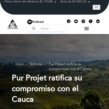
Precio interno de referencia: $2.170.000
Bolsa de NY: $321,65
Tasa de cam
ES
Podcast
Inicio
|
Noticias
|
Pur Projet ratifica su
compromiso con el Cauca
Pur Projet ratifica su
compromiso con el
Cauca