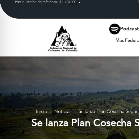
Precio interno de referencia: $2.170.000
Más Federación
Podcas
Más Federa
Inicio
|
Noticias
|
Se lanza Plan Cosecha Segur
Se lanza Plan Cosecha 