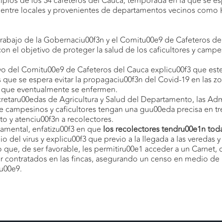
pios de los 34 cafeteros del Cauca, temporada en la que se esp
entre locales y provenientes de departamentos vecinos como Hui
rabajo de la Gobernaciu00f3n y el Comitu00e9 de Cafeteros del
 con el objetivo de proteger la salud de los caficultores y camp
o del Comitu00e9 de Cafeteros del Cauca explicu00f3 que este
 que se espera evitar la propagaciu00f3n del Covid-19 en las zon
as que eventualmente se enfermen.
cretaru00edas de Agricultura y Salud del Departamento, las Adm
ue campesinos y caficultores tengan una guu00eda precisa en tr
to y atenciu00f3n a recolectores.
tamental, enfatizu00f3 en que
los recolectores tendru00e1n tod
io del virus y explicu00f3 que previo a la llegada a las veredas y
que, de ser favorable, les permitiru00e1 acceder a un Carnet, c
 contratados en las fincas, asegurando un censo en medio de la
u00e9.