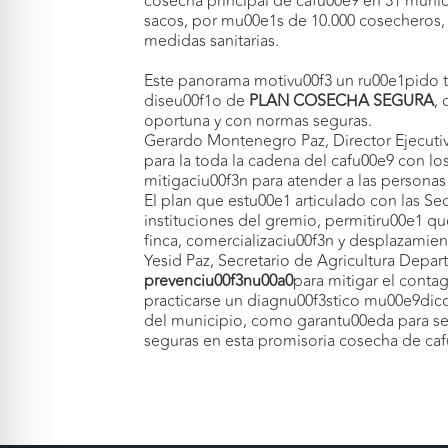
cosecha principal de cafu00e9 en 31 munici
sacos, por mu00e1s de 10.000 cosecheros, 
medidas sanitarias.
Este panorama motivu00f3 un ru00e1pido t
diseu00f1o de
PLAN COSECHA SEGURA
,
oportuna y con normas seguras.
Gerardo Montenegro Paz, Director Ejecutiv
para la toda la cadena del cafu00e9 con los
mitigaciu00f3n para atender a las person
El plan que estu00e1 articulado con las Se
instituciones del gremio, permitiru00e1 q
finca, comercializaciu00f3n y desplazamien
Yesid Paz, Secretario de Agricultura Depar
prevenciu00f3n
u00a0
para mitigar el contag
practicarse un diagnu00f3stico mu00e9dico 
del municipio, como garantu00eda para ser
seguras en esta promisoria cosecha de caf