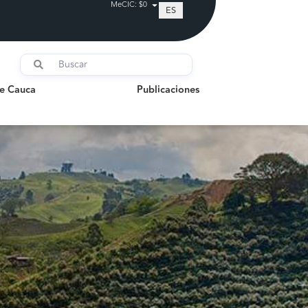
MeCIC: $0
ES
auca
Publicaciones
de Cauca
Publicaciones