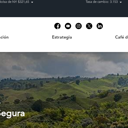
Bolsa de NY: $321,65
Tasa de cambio: 3.153
Estrategia
Café de C
t
ción
Estrategia
Café 
a
Segura