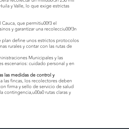
era recolectar un millu00f3n 250 mil
la y Valle, lo que exige estrictas
 Cauca, que permitiu00f3 el
esinos y garantizar una recolecciu00f3n
 plan define unos estrictos protocolos
as rurales y contar con las rutas de
inistraciones Municipales y las
es escenarios: cuidado personal y en
as las medidas de control y
 a las fincas, los recolectores deben
on firma y sello de servicio de salud
 contingencia,u00a0 rutas claras y