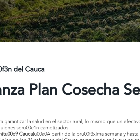
0f3n del Cauca
anza Plan Cosecha S
a garantizar la salud en el sector rural, lo mismo que un efecti
quienes seru00e1n carnetizados.
mitu00e9 Cauca)
u00a0A partir de la pru00f3xima semana y hasta