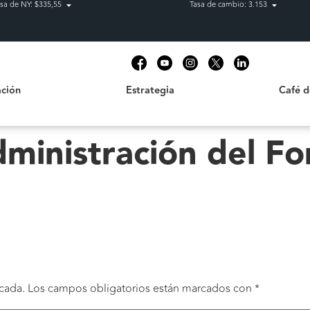
sa de NY: $335,55
Tasa de cambio: 3.153
Estrategia
Café de C
t
ción
Estrategia
Café 
ministración del Fo
cada.
Los campos obligatorios están marcados con
*