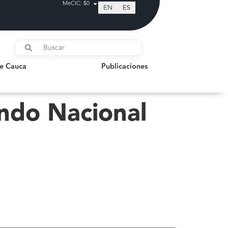
MeCIC: $0
EN
ES
auca
Publicaciones
de Cauca
Publicaciones
ndo Nacional