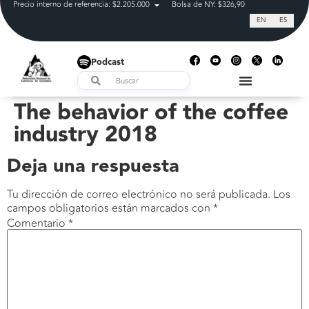
Precio interno de referencia: $2.205.000
Bolsa de NY: $326,90
Tasa de cam
EN
ES
Podcast
The behavior of the coffee
industry 2018
Deja una respuesta
Tu dirección de correo electrónico no será publicada.
Los
campos obligatorios están marcados con
*
Comentario
*