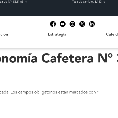
sa de NY: $321,65
Tasa de cambio: 3.153
Estrategia
Café de C
t
ción
Estrategia
Café 
onomía Cafetera N°
cada.
Los campos obligatorios están marcados con
*