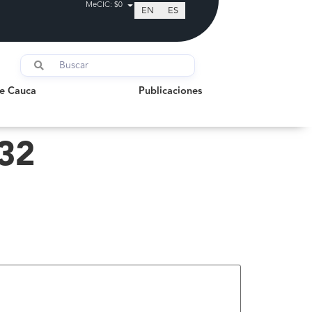
MeCIC: $0
EN
ES
auca
Publicaciones
de Cauca
Publicaciones
 32