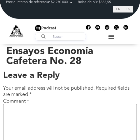
Precio interno de referencia: $2.270.000
Bolsa de NY: $335,55
Tasa de cam
EN
ES
Podcast
Ensayos Economía
Cafetera No. 28
Leave a Reply
Your email address will not be published.
Required fields
are marked
*
Comment
*