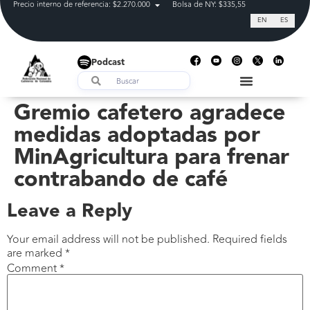
Precio interno de referencia: $2.270.000
Bolsa de NY: $335,55
Tasa de cam
EN
ES
Podcast
Gremio cafetero agradece
medidas adoptadas por
MinAgricultura para frenar
contrabando de café
Leave a Reply
Your email address will not be published.
Required fields
are marked
*
Comment
*