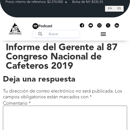
Precio interno de referencia: $2.270.000
Bolsa de NY: $335,55
Tasa de cam
EN
ES
Podcast
Informe del Gerente al 87
Congreso Nacional de
Cafeteros 2019
Deja una respuesta
Tu dirección de correo electrónico no será publicada.
Los
campos obligatorios están marcados con
*
Comentario
*