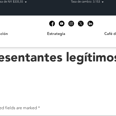
sa de NY: $335,55
Tasa de cambio: 3.153
Estrategia
Café de C
t
ción
Estrategia
Café 
esentantes legítimos
ed fields are marked
*