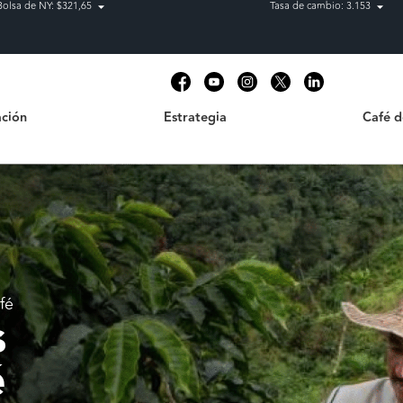
Bolsa de NY: $321,65
Tasa de cambio: 3.153
Estrategia
Café de C
t
ción
Estrategia
Café 
fé
s
é