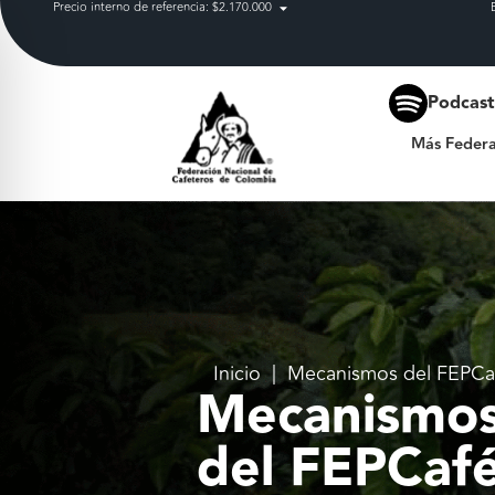
Precio interno de referencia: $2.170.000
Más Federación
Podcas
Más Federa
Inicio
|
Mecanismos del FEPCa
Mecanismo
del FEPCaf