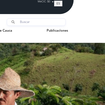
MeCIC: $0
ES
auca
Publicaciones
de Cauca
Publicaciones