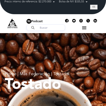
Precio interno de referencia: $2.270.000
Bolsa de NY: $335,55
Tasa de cam
ES
Podcast
Home | Más Federación | Tostado
Tostado