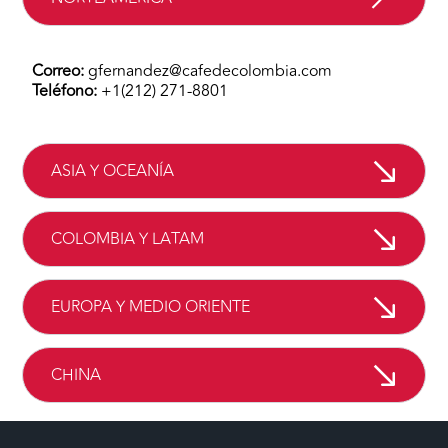
Correo:
gfernandez@cafedecolombia.com
Teléfono:
+1(212) 271-8801
ASIA Y OCEANÍA
COLOMBIA Y LATAM
EUROPA Y MEDIO ORIENTE
CHINA