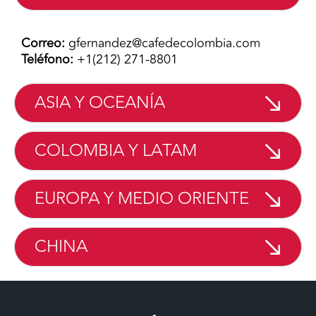
Correo:
gfernandez@cafedecolombia.com
Teléfono:
+1(212) 271-8801
ASIA Y OCEANÍA
COLOMBIA Y LATAM
EUROPA Y MEDIO ORIENTE
CHINA