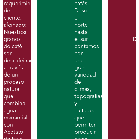
requerimientos
cafés.
del
Desde
cliente.
el
scafeinado:
norte
Nuestros
hasta
granos
el sur
De
de café
contamos
son
con
descafeinados
una
a través
gran
de un
variedad
proceso
de
natural
climas,
que
topografías
combina
y
agua
culturas
manantial
que
con
permiten
Acetato
producir
de Etilo
cafés