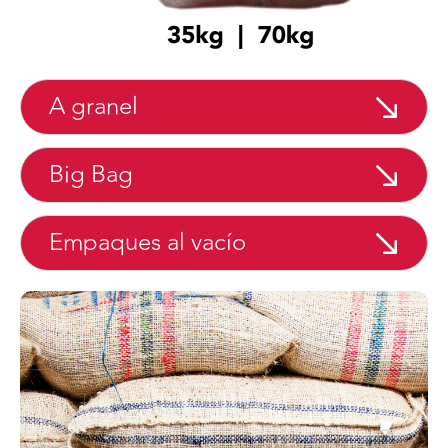
A granel
Big Bag
Empaques al vacío