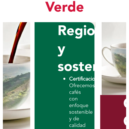
Verde
Regionales
y
sostenible
Certificaciones:
Ofrecemos
cafés
con
enfoque
sostenible
y de
calidad