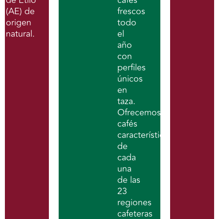
(AE) de
frescos
origen
todo
natural.
el
año
con
perfiles
únicos
en
taza.
Ofrecemos
cafés
característicos
de
cada
una
de las
23
regiones
cafeteras