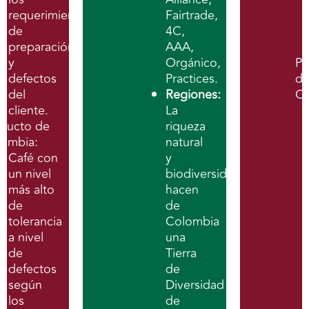
requerimientos
Fairtrade,
de
4C,
preparación
AAA,
y
Orgánico,
Pr
defectos
Practices.
d
del
Regiones:
C
cliente.
La
ducto de
riqueza
lombia:
natural
Café con
y
un nivel
biodiversidad
más alto
hacen
de
de
tolerancia
Colombia
a nivel
una
de
Tierra
defectos
de
según
Diversidad
los
de