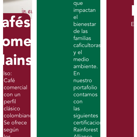
que
impactan
afés
el
bienestar
Ex
de las
omerciales
familias
caficultoras
y el
ainstream
medio
ambiente.
celso:
En
Café
nuestro
comercial
portafolio
con un
contamos
perfil
con
clásico
las
colombiano.
siguientes
Se ofrece
certificaciones
según
Rainforest
los
Alliance,