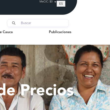
MeCIC: $0
ES
auca
Publicaciones
de Cauca
Publicaciones
de Precios