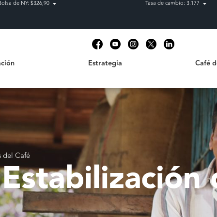
Bolsa de NY: $326,90
Tasa de cambio: 3.177
Estrategia
Café de C
t
ción
Estrategia
Café 
s del Café
Estabilización 