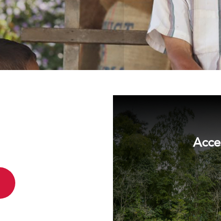
 del
Acce
é