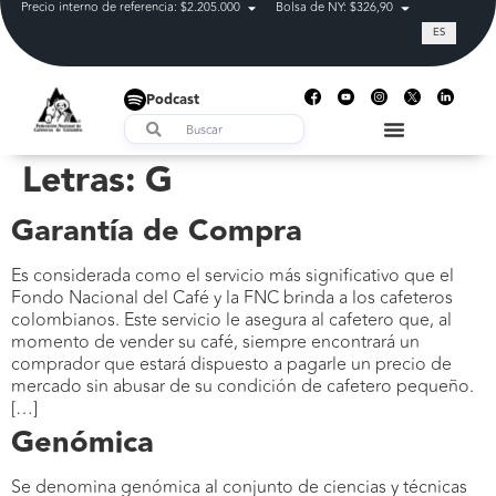
Precio interno de referencia: $2.205.000
Bolsa de NY: $326,90
Tasa de cam
ES
Podcast
Letras:
G
Garantía de Compra
Es considerada como el servicio más significativo que el
Fondo Nacional del Café y la FNC brinda a los cafeteros
colombianos. Este servicio le asegura al cafetero que, al
momento de vender su café, siempre encontrará un
comprador que estará dispuesto a pagarle un precio de
mercado sin abusar de su condición de cafetero pequeño.
[…]
Genómica
Se denomina genómica al conjunto de ciencias y técnicas